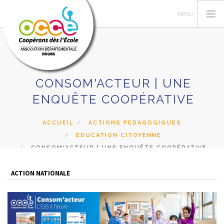
CONSOM'ACTEUR | UNE
L'OCCE
ENQUÊTE COOPÉRATIVE
GERER SA COOP
ACTIONS PÉDAGOGIQUES
ACCUEIL
ACTIONS PÉDAGOGIQUES
EDUCATION CITOYENNE
PRETS ET SERVICES
CONSOM'ACTEUR | UNE ENQUÊTE COOPÉRATIVE
INTERVENTIONS
QUI SOMMES NOUS
ACTION NATIONALE
RECHERCHER
CONTACT