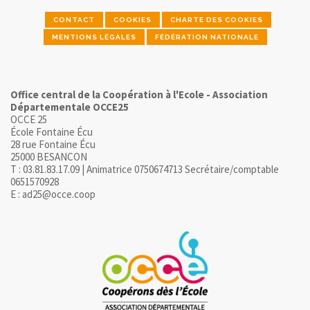
CONTACT
COOKIES
CHARTE DES COOKIES
MENTIONS LÉGALES
FÉDÉRATION NATIONALE
Office central de la Coopération à l'Ecole - Association
Départementale OCCE25
OCCE 25
École Fontaine Écu
28 rue Fontaine Écu
25000 BESANCON
T : 03.81.83.17.09 | Animatrice 0750674713 Secrétaire/comptable
0651570928
E : ad25@occe.coop