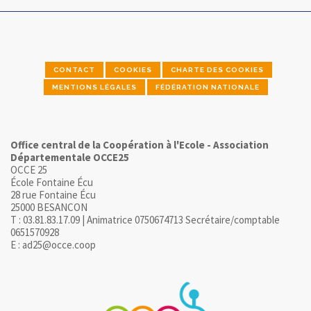
CONTACT
COOKIES
CHARTE DES COOKIES
MENTIONS LÉGALES
FÉDÉRATION NATIONALE
Office central de la Coopération à l'Ecole - Association
Départementale OCCE25
OCCE 25
École Fontaine Écu
28 rue Fontaine Écu
25000 BESANCON
T : 03.81.83.17.09 | Animatrice 0750674713 Secrétaire/comptable
0651570928
E : ad25@occe.coop