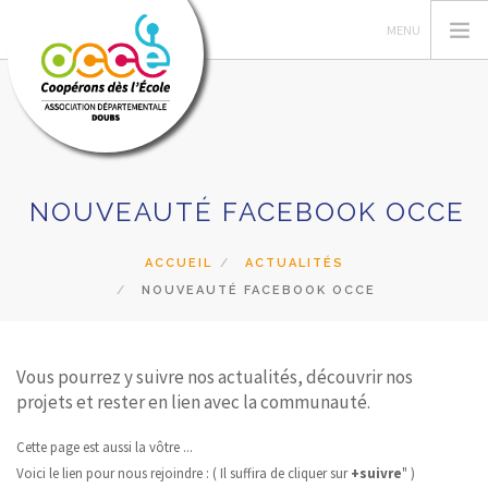
L'OCCE
NOUVEAUTÉ FACEBOOK OCCE
GERER SA COOP
ACTIONS PÉDAGOGIQUES
ACCUEIL
ACTUALITÉS
NOUVEAUTÉ FACEBOOK OCCE
PRETS ET SERVICES
INTERVENTIONS
QUI SOMMES NOUS
Vous pourrez y suivre nos actualités, découvrir nos
projets et rester en lien avec la communauté.
RECHERCHER
Cette page est aussi la vôtre ...
CONTACT
Voici le lien pour nous rejoindre : ( Il suffira de cliquer sur
+suivre
" )